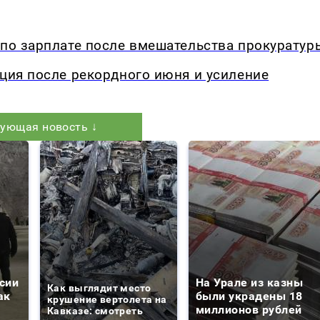
 по зарплате после вмешательства прокуратур
кция после рекордного июня и усиление
ующая новость ↓
сии
На Урале из казны
Как выглядит место
ак
были украдены 18
крушение вертолета на
миллионов рублей
Кавказе: смотреть