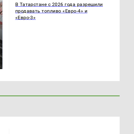
В Татарстане с 2026 года разрешили
продавать топливо «Евро-4» и
«Евро-3»
Не ешьте эту
В ОАЭ произошло
готовую еду из
жестокое убийство
магазина: список
криптомиллионера