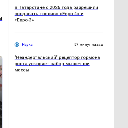
В Татарстане с 2026 года разрешили
продавать топливо «Евро-4» и
ы
«Евро-3»
Наука
57 минут назад
"Неандертальский" рецептор гормона
роста ускоряет набор мышечной
массы
Не ешьте эту
В ОАЭ произошло
готовую еду из
жестокое убийство
магазина: список
криптомиллионера