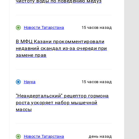
чистоту воды по поведению медуз
Новости Татарстана
15 часов назад
В МФЦ Казани прокомментировали
недавний скандал из-за очереди при
замене прав
Наука
15 часов назад
"Неандертальский" рецептор гормона
роста ускоряет набор мышечной
массы
Новости Татарстана
день назад