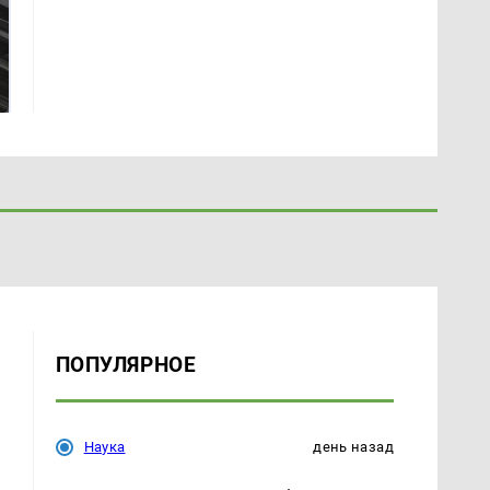
Такую зиму в России
Как выглядит место
никто не ждал: как
крушение вертолета на
так?!
Кавказе: смотреть
ПОПУЛЯРНОЕ
Наука
день назад