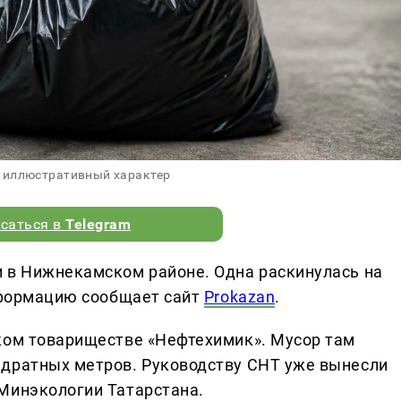
 иллюстративный характер
саться в
Telegram
 в Нижнекамском районе. Одна раскинулась на
информацию сообщает сайт
Prokazan
.
ком товариществе «Нефтехимик». Мусор там
адратных метров. Руководству СНТ уже вынесли
Минэкологии Татарстана.