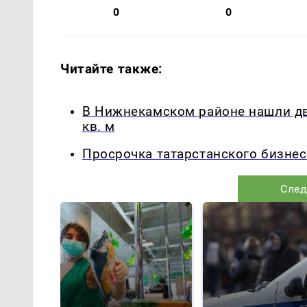
0
0
Читайте также:
В Нижнекамском районе нашли дв
кв. м
Просрочка татарстанского бизне
След