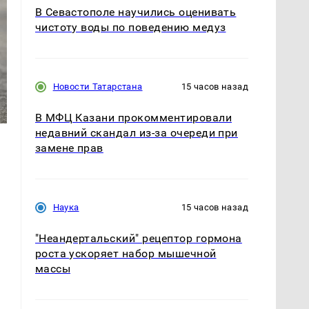
В Севастополе научились оценивать
чистоту воды по поведению медуз
Новости Татарстана
15 часов назад
В МФЦ Казани прокомментировали
недавний скандал из-за очереди при
замене прав
Наука
15 часов назад
"Неандертальский" рецептор гормона
роста ускоряет набор мышечной
массы