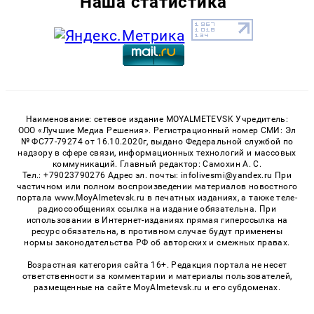
Наша статистика
Наименование: сетевое издание MOYALMETEVSK Учредитель:
ООО «Лучшие Медиа Решения». Регистрационный номер СМИ: Эл
№ ФС77-79274 от 16.10.2020г, выдано Федеральной службой по
надзору в сфере связи, информационных технологий и массовых
коммуникаций. Главный редактор: Самохин А. С.
Тел.: +79023790276 Адрес эл. почты: infolivesmi@yandex.ru При
частичном или полном воспроизведении материалов новостного
портала www.MoyAlmetevsk.ru в печатных изданиях, а также теле-
радиосообщениях ссылка на издание обязательна. При
использовании в Интернет-изданиях прямая гиперссылка на
ресурс обязательна, в противном случае будут применены
нормы законодательства РФ об авторских и смежных правах.
Возрастная категория сайта 16+. Редакция портала не несет
ответственности за комментарии и материалы пользователей,
размещенные на сайте MoyAlmetevsk.ru и его субдоменах.