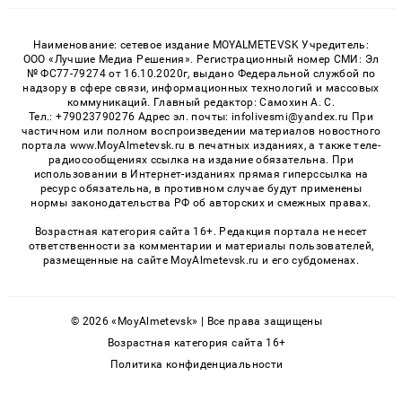
Наименование: сетевое издание MOYALMETEVSK Учредитель:
ООО «Лучшие Медиа Решения». Регистрационный номер СМИ: Эл
№ ФС77-79274 от 16.10.2020г, выдано Федеральной службой по
надзору в сфере связи, информационных технологий и массовых
коммуникаций. Главный редактор: Самохин А. С.
Тел.: +79023790276 Адрес эл. почты: infolivesmi@yandex.ru При
частичном или полном воспроизведении материалов новостного
портала www.MoyAlmetevsk.ru в печатных изданиях, а также теле-
радиосообщениях ссылка на издание обязательна. При
использовании в Интернет-изданиях прямая гиперссылка на
ресурс обязательна, в противном случае будут применены
нормы законодательства РФ об авторских и смежных правах.
Возрастная категория сайта 16+. Редакция портала не несет
ответственности за комментарии и материалы пользователей,
размещенные на сайте MoyAlmetevsk.ru и его субдоменах.
© 2026 «MoyAlmetevsk» | Все права защищены
Возрастная категория сайта 16+
Политика конфиденциальности