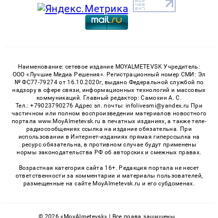
Наименование: сетевое издание MOYALMETEVSK Учредитель:
ООО «Лучшие Медиа Решения». Регистрационный номер СМИ: Эл
№ ФС77-79274 от 16.10.2020г, выдано Федеральной службой по
надзору в сфере связи, информационных технологий и массовых
коммуникаций. Главный редактор: Самохин А. С.
Тел.: +79023790276 Адрес эл. почты: infolivesmi@yandex.ru При
частичном или полном воспроизведении материалов новостного
портала www.MoyAlmetevsk.ru в печатных изданиях, а также теле-
радиосообщениях ссылка на издание обязательна. При
использовании в Интернет-изданиях прямая гиперссылка на
ресурс обязательна, в противном случае будут применены
нормы законодательства РФ об авторских и смежных правах.
Возрастная категория сайта 16+. Редакция портала не несет
ответственности за комментарии и материалы пользователей,
размещенные на сайте MoyAlmetevsk.ru и его субдоменах.
© 2026 «MoyAlmetevsk» | Все права защищены