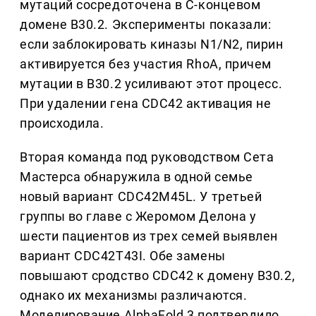
мутаций сосредоточена в С-концевом
домене B30.2. Эксперименты показали:
если заблокировать киназы N1/N2, пирин
активируется без участия RhoA, причем
мутации в B30.2 усиливают этот процесс.
При удалении гена CDC42 активация не
происходила.
Вторая команда под руководством Сета
Мастерса обнаружила в одной семье
новый вариант CDC42M45L. У третьей
группы во главе с Жеромом Делона у
шести пациентов из трех семей выявлен
вариант CDC42T43I. Обе замены
повышают сродство CDC42 к домену B30.2,
однако их механизмы различаются.
Моделирование AlphaFold 3 подтвердило