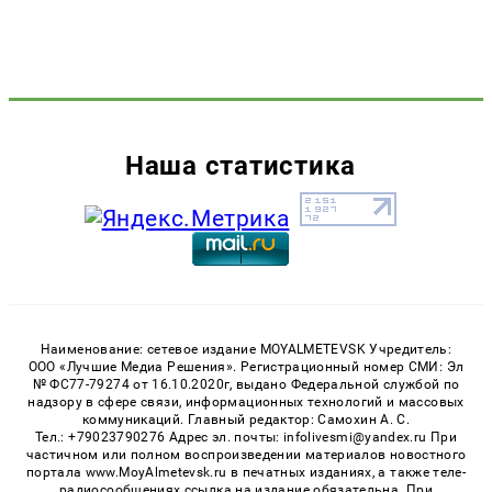
Наша статистика
Наименование: сетевое издание MOYALMETEVSK Учредитель:
ООО «Лучшие Медиа Решения». Регистрационный номер СМИ: Эл
№ ФС77-79274 от 16.10.2020г, выдано Федеральной службой по
надзору в сфере связи, информационных технологий и массовых
коммуникаций. Главный редактор: Самохин А. С.
Тел.: +79023790276 Адрес эл. почты: infolivesmi@yandex.ru При
частичном или полном воспроизведении материалов новостного
портала www.MoyAlmetevsk.ru в печатных изданиях, а также теле-
радиосообщениях ссылка на издание обязательна. При