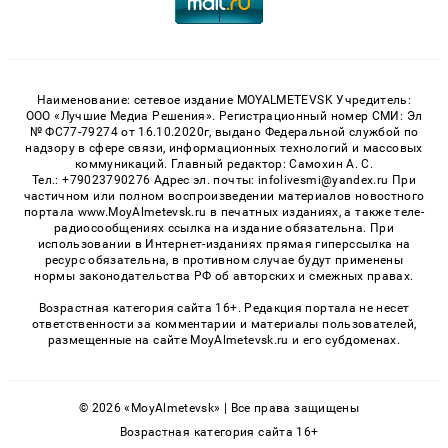
Наименование: сетевое издание MOYALMETEVSK Учредитель:
ООО «Лучшие Медиа Решения». Регистрационный номер СМИ: Эл
№ ФС77-79274 от 16.10.2020г, выдано Федеральной службой по
надзору в сфере связи, информационных технологий и массовых
коммуникаций. Главный редактор: Самохин А. С.
Тел.: +79023790276 Адрес эл. почты: infolivesmi@yandex.ru При
частичном или полном воспроизведении материалов новостного
портала www.MoyAlmetevsk.ru в печатных изданиях, а также теле-
радиосообщениях ссылка на издание обязательна. При
использовании в Интернет-изданиях прямая гиперссылка на
ресурс обязательна, в противном случае будут применены
нормы законодательства РФ об авторских и смежных правах.
Возрастная категория сайта 16+. Редакция портала не несет
ответственности за комментарии и материалы пользователей,
размещенные на сайте MoyAlmetevsk.ru и его субдоменах.
© 2026 «MoyAlmetevsk» | Все права защищены
Возрастная категория сайта 16+