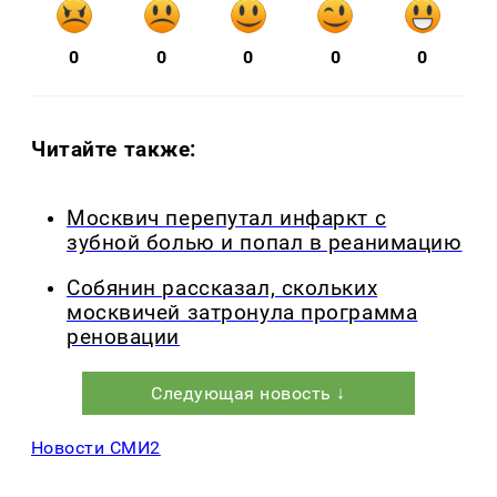
0
0
0
0
0
Читайте также:
Москвич перепутал инфаркт с
зубной болью и попал в реанимацию
Собянин рассказал, скольких
москвичей затронула программа
реновации
Следующая новость ↓
Новости СМИ2