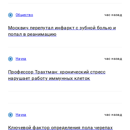
Общество
час назад
Москвич перепутал инфаркт с зубной болью и
попал в реанимацию
Наука
час назад
Профессор Трахтман: хронический стресс
нарушает работу иммунных клеток
Наука
час назад
Ключевой фактор определения пола черепах