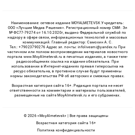
Наименование: сетевое издание MOYALMETEVSK Учредитель:
ООО «Лучшие Медиа Решения». Регистрационный номер СМИ: Эл
№ ФС77-79274 от 16.10.2020г, выдано Федеральной службой по
надзору в сфере связи, информационных технологий и массовых
коммуникаций. Главный редактор: Самохин А. С.
Тел.: +79023790276 Адрес эл. почты: infolivesmi@yandex.ru При
частичном или полном воспроизведении материалов новостного
портала www.MoyAlmetevsk.ru в печатных изданиях, а также теле-
радиосообщениях ссылка на издание обязательна. При
использовании в Интернет-изданиях прямая гиперссылка на
ресурс обязательна, в противном случае будут применены
нормы законодательства РФ об авторских и смежных правах.
Возрастная категория сайта 16+. Редакция портала не несет
ответственности за комментарии и материалы пользователей,
размещенные на сайте MoyAlmetevsk.ru и его субдоменах.
© 2026 «MoyAlmetevsk» | Все права защищены
Возрастная категория сайта 16+
Политика конфиденциальности