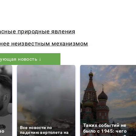
асные природные явления
анее неизвестным механизмом
ующая новость ↓
Таких событий не
Все новости по
во
было с 1945: чего
падению вертолета на