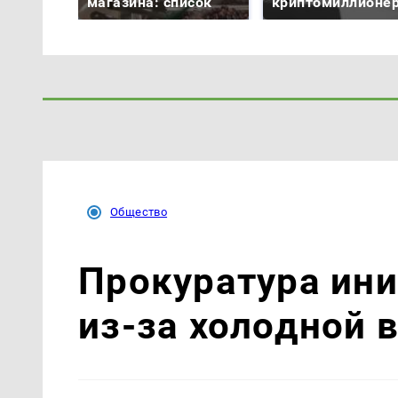
магазина: список
криптомиллионе
Общество
Прокуратура ин
из-за холодной 