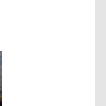
СМИ: В Химках на
полицейскую
В магазинах России
машину напали и
ажиотаж из-за этого