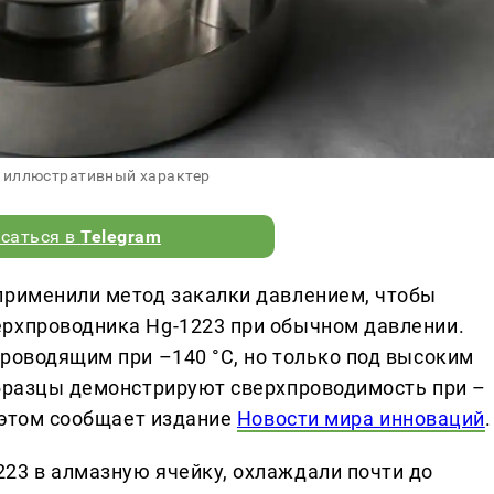
 иллюстративный характер
саться в
Telegram
применили метод закалки давлением, чтобы
ерхпроводника Hg-1223 при обычном давлении.
проводящим при –140 °C, но только под высоким
образцы демонстрируют сверхпроводимость при –
б этом сообщает издание
Новости мира инноваций
.
23 в алмазную ячейку, охлаждали почти до