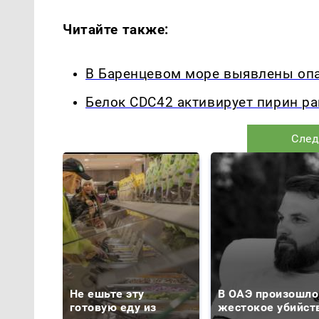
Читайте также:
В Баренцевом море выявлены оп
Белок CDC42 активирует пирин р
След
Не ешьте эту
В ОАЭ произошло
готовую еду из
жестокое убийст