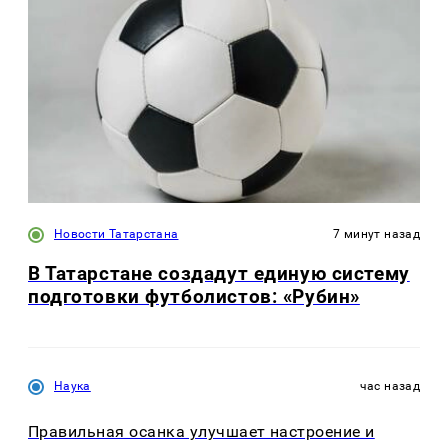
По словам Латиф, проблема появляется из-
за сочетания задержанного пота, трения,
высокой температуры и плохой
циркуляции воздуха. Вместе эти факторы
ослабляют кожный барьер.
У некоторых людей возможен
аллергический или контактный дерматит.
Причиной становится чувствительность к
материалам ремешка — никелю, резине,
красителям или пластику.
Симптомы раздражения включают
покраснение, сухость, зуд и шелушение.
Иногда кожа в месте контакта становится
сырой или теряет цвет.