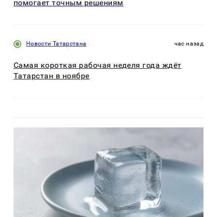
Чтобы избежать проблем, Латиф советует
давать коже отдых от часов, особенно при
активных симптомах. Увлажняющий крем
поможет восстановить барьер, а при
дерматите — мягкие стероидные кремы.
Если подозревается аллергия, стоит
выбрать ремешок из другого материала.
Когда проблема не проходит, нужно
обратиться к врачу, чтобы исключить
инфекцию.
Читайте также:
МЧС предупредило о жаре до 35