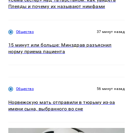
иллюстративный характер
Подписаться в
Telegram
Ношение умных часов в жаркую погоду
способно вызвать гниение кожи,
предупредила терапевт Фара Латиф в
разговоре с изданием Metro. Об этом
сообщает портал
RuNews
.
Врач подтвердила: бледные полосы на
коже возникают из-за воспаления. С
подобными случаями она сталкивается
каждое лето.