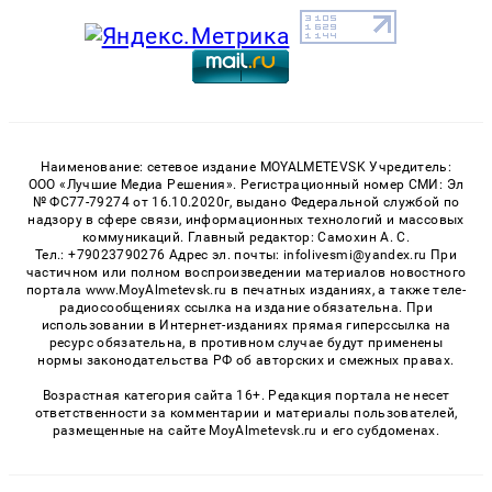
Наименование: сетевое издание MOYALMETEVSK Учредитель:
ООО «Лучшие Медиа Решения». Регистрационный номер СМИ: Эл
№ ФС77-79274 от 16.10.2020г, выдано Федеральной службой по
надзору в сфере связи, информационных технологий и массовых
коммуникаций. Главный редактор: Самохин А. С.
Тел.: +79023790276 Адрес эл. почты: infolivesmi@yandex.ru При
частичном или полном воспроизведении материалов новостного
портала www.MoyAlmetevsk.ru в печатных изданиях, а также теле-
радиосообщениях ссылка на издание обязательна. При
использовании в Интернет-изданиях прямая гиперссылка на
ресурс обязательна, в противном случае будут применены
нормы законодательства РФ об авторских и смежных правах.
Возрастная категория сайта 16+. Редакция портала не несет
ответственности за комментарии и материалы пользователей,
размещенные на сайте MoyAlmetevsk.ru и его субдоменах.