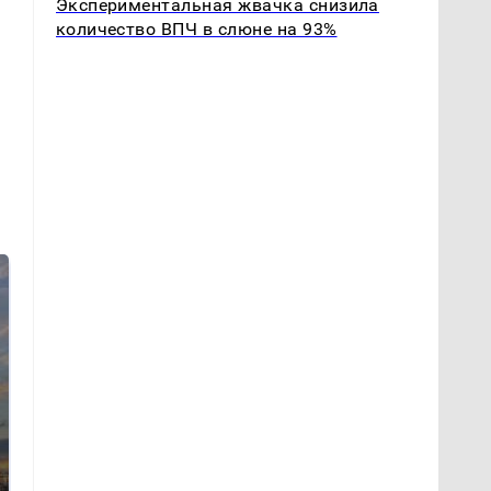
Экспериментальная жвачка снизила
количество ВПЧ в слюне на 93%
СМИ: В Химках на
полицейскую
В магазинах России