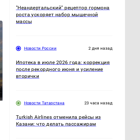
"Неандертальский" рецептор гормона
роста ускоряет набор мышечной
массы
Новости России
2 дня назад
Ипотека в июле 2026 года: коррекция
после рекордного июня и усиление
вторички
СМИ: В Химках на
полицейскую
В магазинах России
машину напали и
ажиотаж из-за этого
подожгли.
продукта: что купить?
Новости Татарстана
23 часа назад
Turkish Airlines отменила рейсы из
Казани: что делать пассажирам