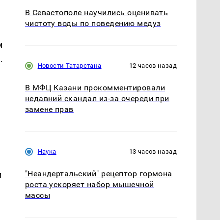
В Севастополе научились оценивать
чистоту воды по поведению медуз
м
.
Новости Татарстана
12 часов назад
В МФЦ Казани прокомментировали
недавний скандал из-за очереди при
замене прав
Наука
13 часов назад
"Неандертальский" рецептор гормона
и
роста ускоряет набор мышечной
массы