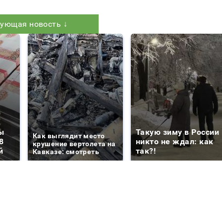
ующая новость ↓
ы
Такую зиму в России
Как выглядит место
8
никто не ждал: как
крушение вертолета на
й
так?!
Кавказе: смотреть