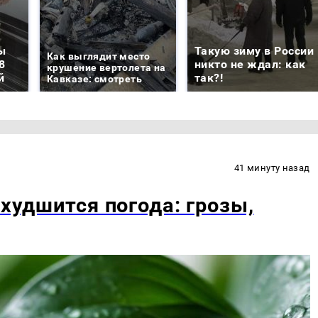
ы
Такую зиму в России
Как выглядит место
8
никто не ждал: как
крушение вертолета на
й
так?!
Кавказе: смотреть
41 минуту назад
ухудшится погода: грозы,