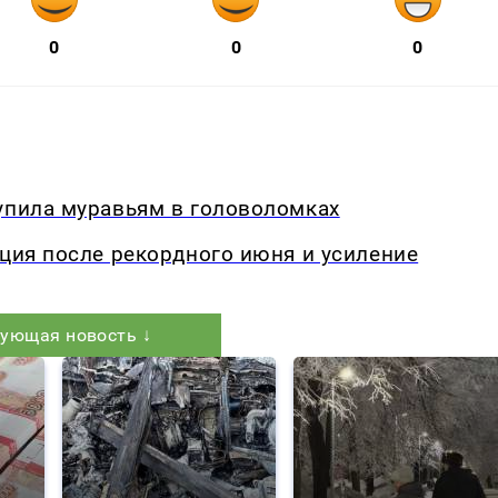
0
0
0
упила муравьям в головоломках
кция после рекордного июня и усиление
ующая новость ↓