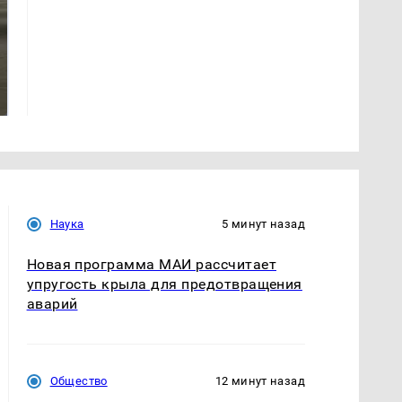
Не ешьте эту
В ОАЭ произошло
готовую еду из
жестокое убийство
магазина: список
криптомиллионера
Наука
5 минут назад
Новая программа МАИ рассчитает
упругость крыла для предотвращения
аварий
Общество
12 минут назад