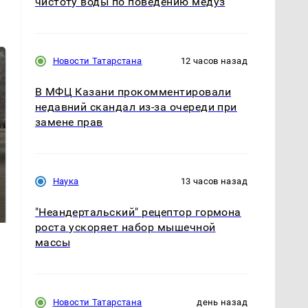
чистоту воды по поведению медуз
Новости Татарстана
12 часов назад
В МФЦ Казани прокомментировали
недавний скандал из-за очереди при
замене прав
Наука
13 часов назад
Не ешьте эту
В ОАЭ произошло
готовую еду из
жестокое убийство
магазина: список
криптомиллионера
"Неандертальский" рецептор гормона
роста ускоряет набор мышечной
массы
Новости Татарстана
день назад