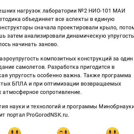
нешних нагрузок лаборатории №2 НИО-101 МАИ
методика объединяет все аспекты в единую
онструкторы сначала проектировали крыло, пото
шь затем анализировали динамическую упругость
лось начинать заново.
аэроупругость композитных конструкций за один
дание самолетов. Разработка пригодится в
кая упругость особенно важна. Также программа
остых БПЛА и при оптимизации возвращаемых
 атмосферное сопротивление.
тия науки и технологий и программы Минобрнаук
т портал ProGorodNSK.ru.