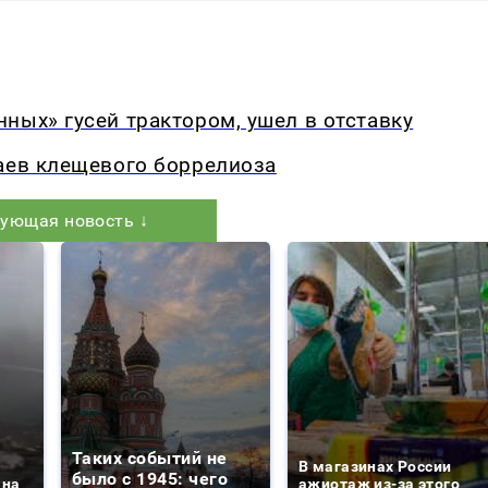
ных» гусей трактором, ушел в отставку
аев клещевого боррелиоза
ующая новость ↓
Таких событий не
В магазинах России
было с 1945: чего
 на
ажиотаж из-за этого