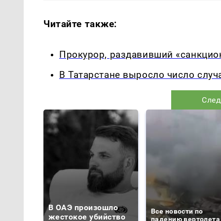
Читайте также:
Прокурор, раздавивший «санкцион
В Татарстане выросло число случ
След
В ОАЭ произошло
Все новости по
жестокое убийство
падению вертолета