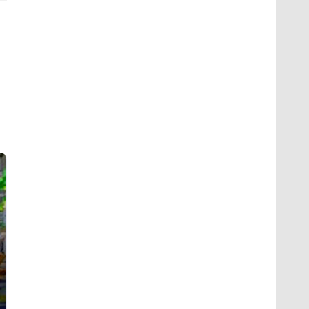
СМИ: В Химках на
полицейскую
Где будет встреча
машину напали и
президентов США и