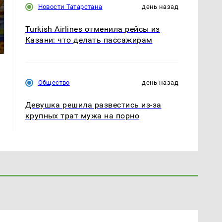
Новости Татарстана
день назад
СМИ: В Химках на
полицейскую
Где будет встреча
Turkish Airlines отменила рейсы из
машину напали и
президентов США и
Казани: что делать пассажирам
подожгли.
России: Европа?
Общество
день назад
Девушка решила развестись из-за
крупных трат мужа на порно