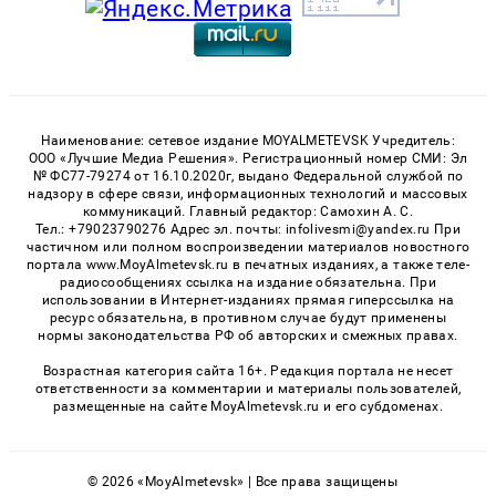
Наименование: сетевое издание MOYALMETEVSK Учредитель:
ООО «Лучшие Медиа Решения». Регистрационный номер СМИ: Эл
№ ФС77-79274 от 16.10.2020г, выдано Федеральной службой по
надзору в сфере связи, информационных технологий и массовых
коммуникаций. Главный редактор: Самохин А. С.
Тел.: +79023790276 Адрес эл. почты: infolivesmi@yandex.ru При
частичном или полном воспроизведении материалов новостного
портала www.MoyAlmetevsk.ru в печатных изданиях, а также теле-
радиосообщениях ссылка на издание обязательна. При
использовании в Интернет-изданиях прямая гиперссылка на
ресурс обязательна, в противном случае будут применены
нормы законодательства РФ об авторских и смежных правах.
Возрастная категория сайта 16+. Редакция портала не несет
ответственности за комментарии и материалы пользователей,
размещенные на сайте MoyAlmetevsk.ru и его субдоменах.
© 2026 «MoyAlmetevsk» | Все права защищены