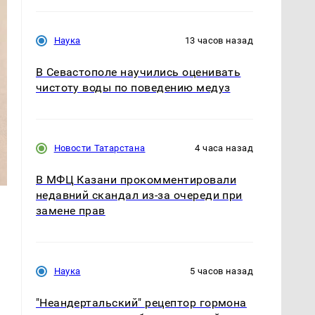
Наука
13 часов назад
В Севастополе научились оценивать
чистоту воды по поведению медуз
Новости Татарстана
4 часа назад
В МФЦ Казани прокомментировали
недавний скандал из-за очереди при
замене прав
Наука
5 часов назад
"Неандертальский" рецептор гормона