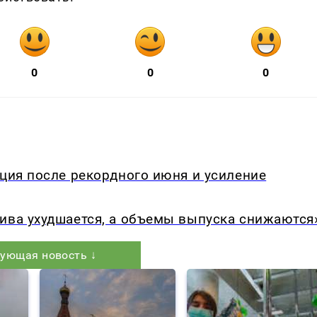
0
0
0
кция после рекордного июня и усиление
ива ухудшается, а объемы выпуска снижаются
ующая новость ↓