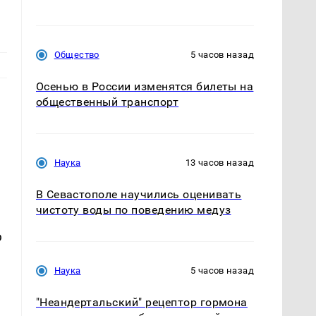
Общество
5 часов назад
Осенью в России изменятся билеты на
общественный транспорт
Наука
13 часов назад
В Севастополе научились оценивать
чистоту воды по поведению медуз
ю
Наука
5 часов назад
"Неандертальский" рецептор гормона