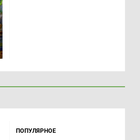
СМИ: В Химках на
полицейскую
Где будет встреча
машину напали и
президентов США и
подожгли.
России: Европа?
ПОПУЛЯРНОЕ