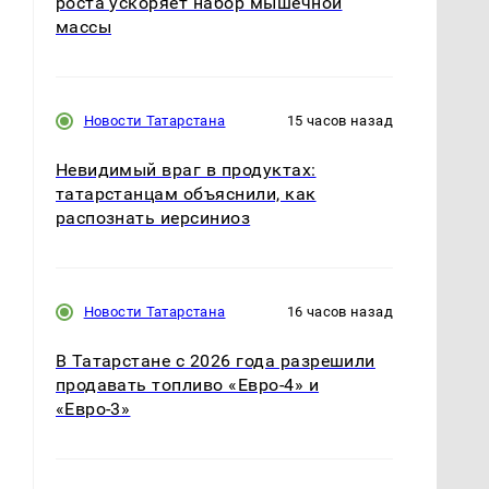
роста ускоряет набор мышечной
массы
Новости Татарстана
15 часов назад
Невидимый враг в продуктах:
татарстанцам объяснили, как
распознать иерсиниоз
Новости Татарстана
16 часов назад
В Татарстане с 2026 года разрешили
продавать топливо «Евро-4» и
«Евро-3»