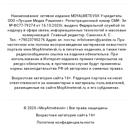
Наименование: сетевое издание MOYALMETEVSK Учредитель:
ООО «Лучшие Медиа Решения». Регистрационный номер СМИ: Эл
№ ФС77-79274 от 16.10.2020г, выдано Федеральной службой по
надзору в сфере связи, информационных технологий и массовых
коммуникаций. Главный редактор: Самохин А. С.
Тел.: +79023790276 Адрес эл. почты: infolivesmi@yandex.ru При
частичном или полном воспроизведении материалов новостного
портала www.MoyAlmetevsk.ru в печатных изданиях, а также теле-
радиосообщениях ссылка на издание обязательна. При
использовании в Интернет-изданиях прямая гиперссылка на
ресурс обязательна, в противном случае будут применены
нормы законодательства РФ об авторских и смежных правах.
Возрастная категория сайта 16+. Редакция портала не несет
ответственности за комментарии и материалы пользователей,
размещенные на сайте MoyAlmetevsk.ru и его субдоменах.
© 2026 «MoyAlmetevsk» | Все права защищены
Возрастная категория сайта 16+
Политика конфиденциальности