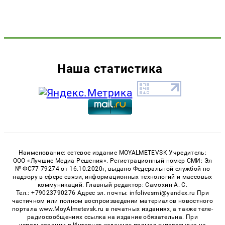
Наша статистика
Наименование: сетевое издание MOYALMETEVSK Учредитель:
ООО «Лучшие Медиа Решения». Регистрационный номер СМИ: Эл
№ ФС77-79274 от 16.10.2020г, выдано Федеральной службой по
надзору в сфере связи, информационных технологий и массовых
коммуникаций. Главный редактор: Самохин А. С.
Тел.: +79023790276 Адрес эл. почты: infolivesmi@yandex.ru При
частичном или полном воспроизведении материалов новостного
портала www.MoyAlmetevsk.ru в печатных изданиях, а также теле-
радиосообщениях ссылка на издание обязательна. При
использовании в Интернет-изданиях прямая гиперссылка на