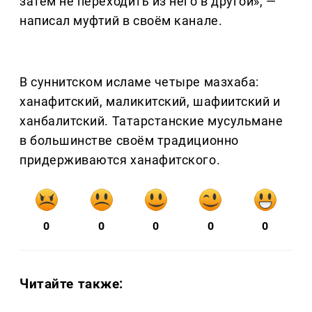
затем не переходить из него в другой», —
написал муфтий в своём канале.
В суннитском исламе четыре мазхаба:
ханафитский, маликитский, шафиитский и
ханбалитский. Татарстанские мусульмане
в большинстве своём традиционно
придерживаются ханафитского.
0
0
0
0
0
Читайте также: