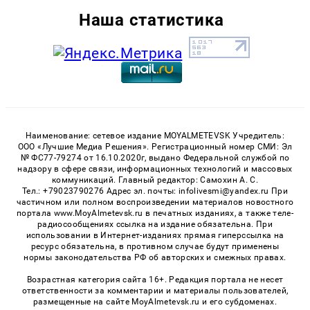
Наша статистика
Наименование: сетевое издание MOYALMETEVSK Учредитель:
ООО «Лучшие Медиа Решения». Регистрационный номер СМИ: Эл
№ ФС77-79274 от 16.10.2020г, выдано Федеральной службой по
надзору в сфере связи, информационных технологий и массовых
коммуникаций. Главный редактор: Самохин А. С.
Тел.: +79023790276 Адрес эл. почты: infolivesmi@yandex.ru При
частичном или полном воспроизведении материалов новостного
портала www.MoyAlmetevsk.ru в печатных изданиях, а также теле-
радиосообщениях ссылка на издание обязательна. При
использовании в Интернет-изданиях прямая гиперссылка на
ресурс обязательна, в противном случае будут применены
нормы законодательства РФ об авторских и смежных правах.
Возрастная категория сайта 16+. Редакция портала не несет
ответственности за комментарии и материалы пользователей,
размещенные на сайте MoyAlmetevsk.ru и его субдоменах.