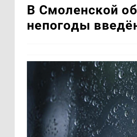
В Смоленской об
непогоды введё