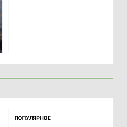
СМИ: В Химках на
полицейскую
В магазинах России
машину напали и
ажиотаж из-за этого
подожгли.
продукта: что купить?
ПОПУЛЯРНОЕ