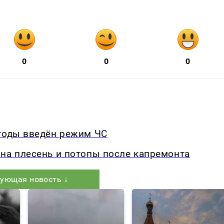
0
0
0
огоды введён режим ЧС
на плесень и потопы после капремонта
ующая новость ↓