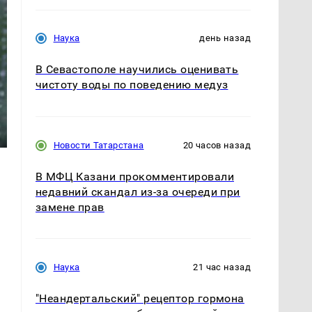
Наука
день назад
В Севастополе научились оценивать
чистоту воды по поведению медуз
Новости Татарстана
20 часов назад
В МФЦ Казани прокомментировали
недавний скандал из-за очереди при
замене прав
е
Наука
21 час назад
"Неандертальский" рецептор гормона