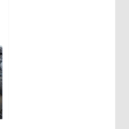
Не ешьте эту
В ОАЭ произошло
готовую еду из
жестокое убийство
магазина: список
криптомиллионера