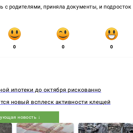
ь с родителями, приняла документы, и подросток
0
0
0
ной ипотеки до октября рискованно
ается новый всплеск активности клещей
ующая новость ↓