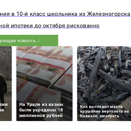
ния в 10-й класс школьника из Железногорска
ной ипотеки до октября рискованно
ующая новость ↓
сии
На Урале из казны
Как выглядит место
ак
были украдены 18
крушение вертолета на
миллионов рублей
Кавказе: смотреть