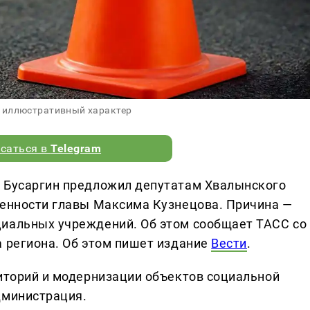
 иллюстративный характер
саться в
Telegram
н Бусаргин предложил депутатам Хвалынского
венности главы Максима Кузнецова. Причина —
циальных учреждений. Об этом сообщает ТАСС со
а региона. Об этом пишет издание
Вести
.
риторий и модернизации объектов социальной
дминистрация.