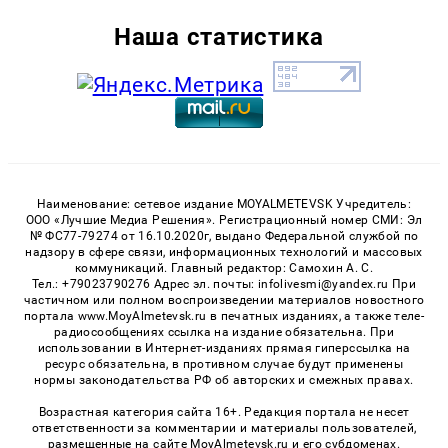
Наша статистика
Наименование: сетевое издание MOYALMETEVSK Учредитель:
ООО «Лучшие Медиа Решения». Регистрационный номер СМИ: Эл
№ ФС77-79274 от 16.10.2020г, выдано Федеральной службой по
надзору в сфере связи, информационных технологий и массовых
коммуникаций. Главный редактор: Самохин А. С.
Тел.: +79023790276 Адрес эл. почты: infolivesmi@yandex.ru При
частичном или полном воспроизведении материалов новостного
портала www.MoyAlmetevsk.ru в печатных изданиях, а также теле-
радиосообщениях ссылка на издание обязательна. При
использовании в Интернет-изданиях прямая гиперссылка на
ресурс обязательна, в противном случае будут применены
нормы законодательства РФ об авторских и смежных правах.
Возрастная категория сайта 16+. Редакция портала не несет
ответственности за комментарии и материалы пользователей,
размещенные на сайте MoyAlmetevsk.ru и его субдоменах.