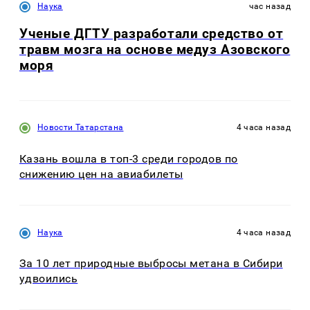
Наука
час назад
Ученые ДГТУ разработали средство от
травм мозга на основе медуз Азовского
моря
Новости Татарстана
4 часа назад
Казань вошла в топ-3 среди городов по
снижению цен на авиабилеты
Наука
4 часа назад
За 10 лет природные выбросы метана в Сибири
удвоились