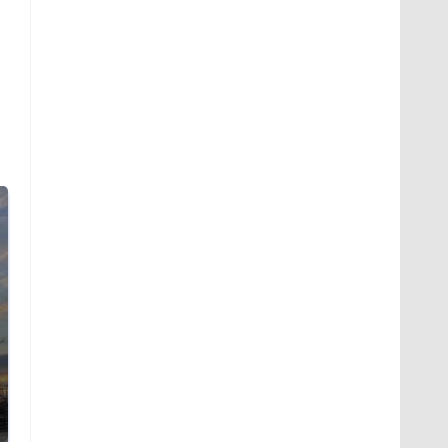
СМИ: В Химках на
полицейскую
В магазинах России
машину напали и
ажиотаж из-за этого
подожгли.
продукта: что купить?