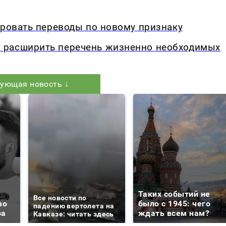
ировать переводы по новому признаку
 расширить перечень жизненно необходимых
ующая новость ↓
Таких событий не
Все новости по
во
было с 1945: чего
падению вертолета на
ра
ждать всем нам?
Кавказе: читать здесь