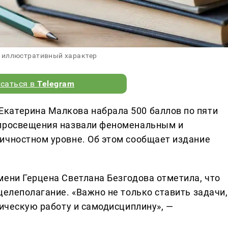
 иллюстративный характер
саться в
Telegram
катерина Малкова набрала 500 баллов по пяти
нпросвещения назвали феноменальным и
ичностном уровне. Об этом сообщает издание
мени Герцена Светлана Безгодова отметила, что
целеполагание. «Важно не только ставить задачи,
тическую работу и самодисциплину», —