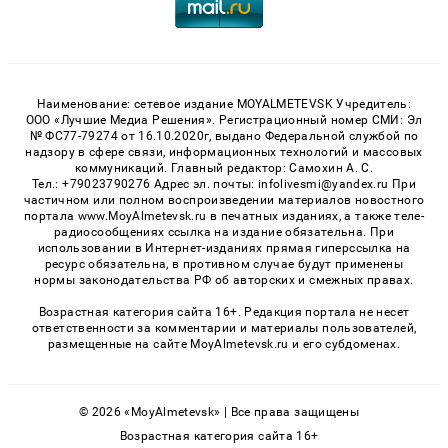
Наименование: сетевое издание MOYALMETEVSK Учредитель:
ООО «Лучшие Медиа Решения». Регистрационный номер СМИ: Эл
№ ФС77-79274 от 16.10.2020г, выдано Федеральной службой по
надзору в сфере связи, информационных технологий и массовых
коммуникаций. Главный редактор: Самохин А. С.
Тел.: +79023790276 Адрес эл. почты: infolivesmi@yandex.ru При
частичном или полном воспроизведении материалов новостного
портала www.MoyAlmetevsk.ru в печатных изданиях, а также теле-
радиосообщениях ссылка на издание обязательна. При
использовании в Интернет-изданиях прямая гиперссылка на
ресурс обязательна, в противном случае будут применены
нормы законодательства РФ об авторских и смежных правах.
Возрастная категория сайта 16+. Редакция портала не несет
ответственности за комментарии и материалы пользователей,
размещенные на сайте MoyAlmetevsk.ru и его субдоменах.
© 2026 «MoyAlmetevsk» | Все права защищены
Возрастная категория сайта 16+