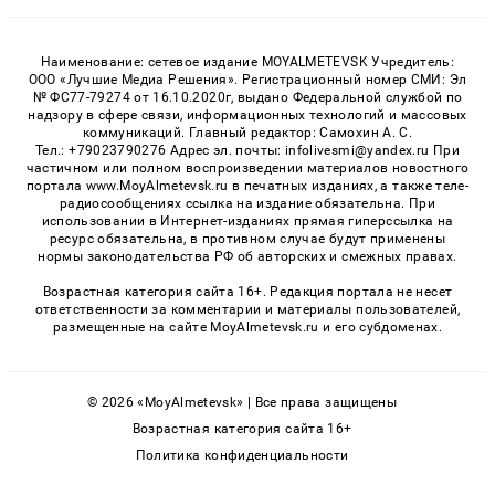
Наименование: сетевое издание MOYALMETEVSK Учредитель:
ООО «Лучшие Медиа Решения». Регистрационный номер СМИ: Эл
№ ФС77-79274 от 16.10.2020г, выдано Федеральной службой по
надзору в сфере связи, информационных технологий и массовых
коммуникаций. Главный редактор: Самохин А. С.
Тел.: +79023790276 Адрес эл. почты: infolivesmi@yandex.ru При
частичном или полном воспроизведении материалов новостного
портала www.MoyAlmetevsk.ru в печатных изданиях, а также теле-
радиосообщениях ссылка на издание обязательна. При
использовании в Интернет-изданиях прямая гиперссылка на
ресурс обязательна, в противном случае будут применены
нормы законодательства РФ об авторских и смежных правах.
Возрастная категория сайта 16+. Редакция портала не несет
ответственности за комментарии и материалы пользователей,
размещенные на сайте MoyAlmetevsk.ru и его субдоменах.
© 2026 «MoyAlmetevsk» | Все права защищены
Возрастная категория сайта 16+
Политика конфиденциальности