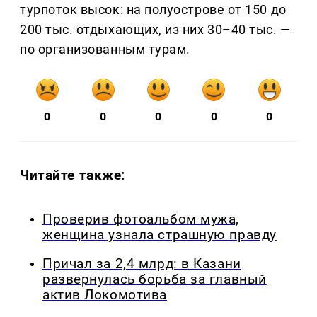
турпоток высок: на полуострове от 150 до
200 тыс. отдыхающих, из них 30–40 тыс. —
по организованным турам.
0
0
0
0
0
Читайте также:
Проверив фотоальбом мужа,
женщина узнала страшную правду
Причал за 2,4 млрд: в Казани
развернулась борьба за главный
актив Локомотива