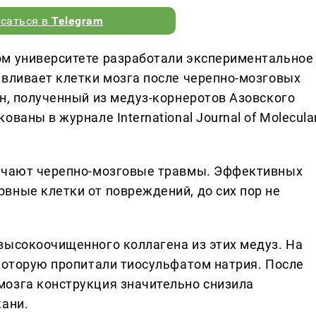
саться в
Telegram
ом университете разработали экспериментальное
авливает клетки мозга после черепно-мозговых
н, полученный из медуз-корнеротов Азовского
ваны в журнале International Journal of Molecula
лучают черепно-мозговые травмы. Эффективных
вные клетки от повреждений, до сих пор не
высокоочищенного коллагена из этих медуз. На
 которую пропитали тиосульфатом натрия. После
озга конструкция значительно снизила
кани.