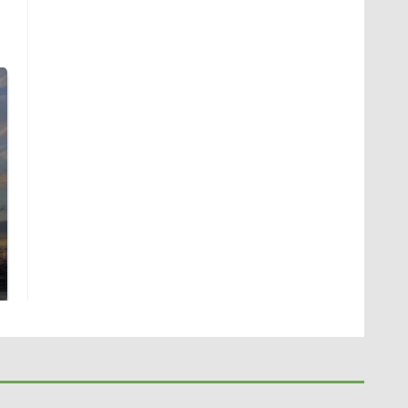
СМИ: В Химках на
полицейскую
В магазинах России
машину напали и
ажиотаж из-за этого
подожгли.
продукта: что купить?