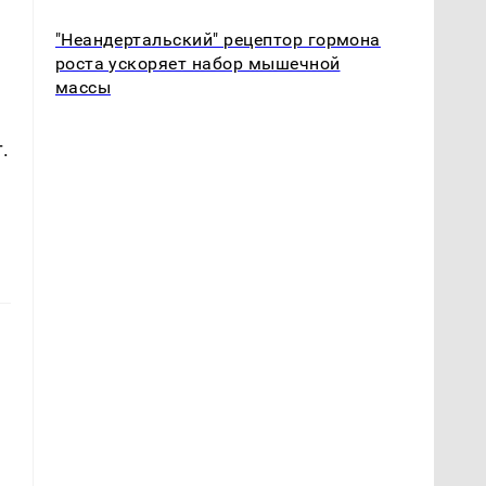
"Неандертальский" рецептор гормона
роста ускоряет набор мышечной
массы
.