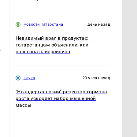
Новости Татарстана
день назад
Невидимый враг в продуктах:
татарстанцам объяснили, как
r
распознать иерсиниоз
Наука
23 часа назад
"Неандертальский" рецептор гормона
роста ускоряет набор мышечной
массы