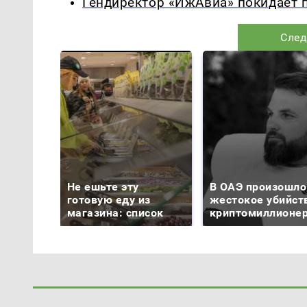
Гендиректор «ИжАвиа» покидает 
След
Не ешьте эту
В ОАЭ произошло
готовую еду из
жестокое убийст
магазина: список
криптомиллионе