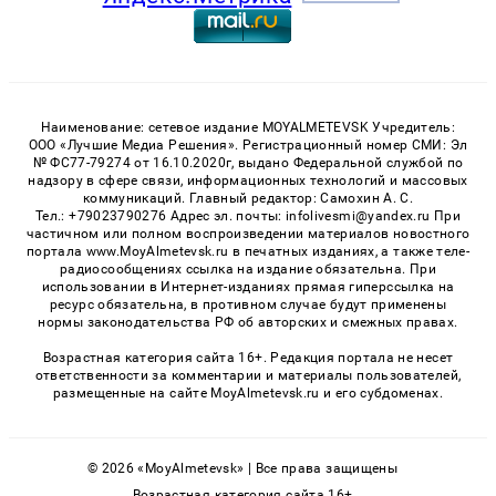
Наименование: сетевое издание MOYALMETEVSK Учредитель:
ООО «Лучшие Медиа Решения». Регистрационный номер СМИ: Эл
№ ФС77-79274 от 16.10.2020г, выдано Федеральной службой по
надзору в сфере связи, информационных технологий и массовых
коммуникаций. Главный редактор: Самохин А. С.
Тел.: +79023790276 Адрес эл. почты: infolivesmi@yandex.ru При
частичном или полном воспроизведении материалов новостного
портала www.MoyAlmetevsk.ru в печатных изданиях, а также теле-
радиосообщениях ссылка на издание обязательна. При
использовании в Интернет-изданиях прямая гиперссылка на
ресурс обязательна, в противном случае будут применены
нормы законодательства РФ об авторских и смежных правах.
Возрастная категория сайта 16+. Редакция портала не несет
ответственности за комментарии и материалы пользователей,
размещенные на сайте MoyAlmetevsk.ru и его субдоменах.
© 2026 «MoyAlmetevsk» | Все права защищены
Возрастная категория сайта 16+