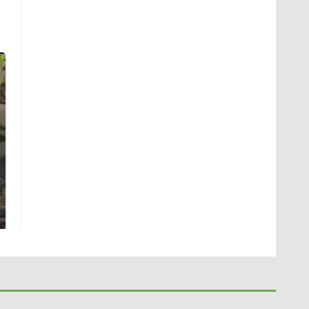
В ОАЭ произошло
Все новости по
жестокое убийство
падению вертолета на
криптомиллионера
Кавказе: читать здесь