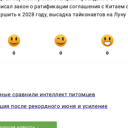
писал закон о ратификации соглашения с Китаем 
ршить к 2028 году, высадка тайконавтов на Луну
0
0
0
еные сравнили интеллект питомцев
кция после рекордного июня и усиление
ующая новость ↓