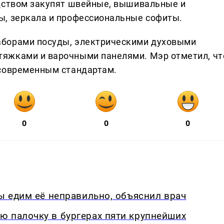
одством закупят швейные, вышивальные и
ы, зеркала и профессиональные софиты.
аборами посуды, электрическими духовыми
яжками и варочными панелями. Мэр отметил, чт
 современным стандартам.
0
0
0
мы едим её неправильно, объяснил врач
ю палочку в бургерах пяти крупнейших