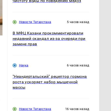
чистоту воды по поведению медуз
Новости Татарстана
5 часов назад
В МФЦ Казани прокомментировали
недавний скандал из-за очереди при
замене прав
Наука
6 часов назад
"Неандертальский" рецептор гормона
роста ускоряет набор мышечной
массы
и
Новости Татарстана
16 часов назад