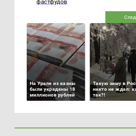
фастфудов
След
На Урале из казны
Такую зиму в Рос
были украдены 18
никто не ждал: к
миллионов рублей
так?!