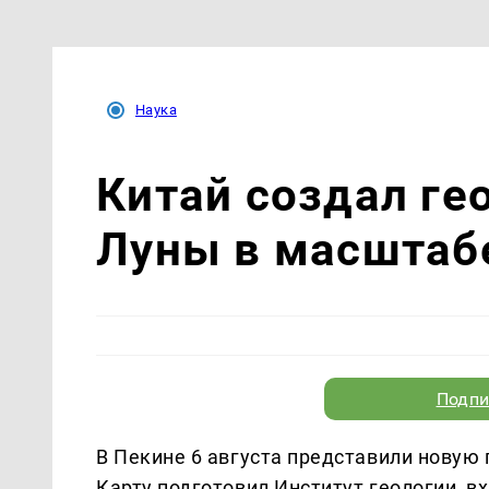
Наука
Китай создал ге
Луны в масштабе
Подпи
В Пекине 6 августа представили новую 
Карту подготовил Институт геологии, 