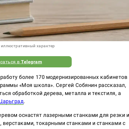
 иллюстративный характер
саться в
Telegram
т работу более 170 модернизированных кабинетов
ограммы «Моя школа». Сергей Собянин рассказал,
ться обработкой дерева, металла и текстиля, а
Царьград
.
еревом оснастят лазерными станками для резки 
 верстаками, токарными станками и станками с