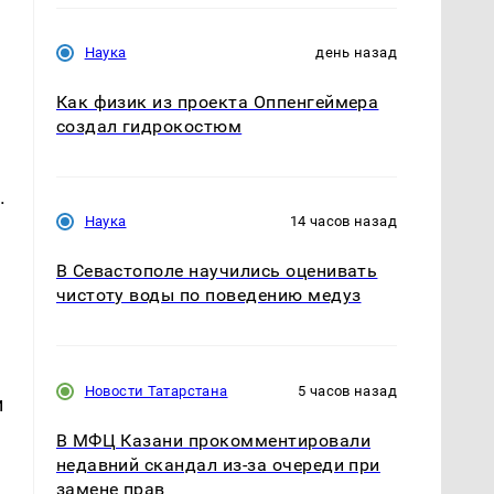
Наука
день назад
Как физик из проекта Оппенгеймера
создал гидрокостюм
.
Наука
14 часов назад
В Севастополе научились оценивать
чистоту воды по поведению медуз
ю
Новости Татарстана
5 часов назад
и
В МФЦ Казани прокомментировали
недавний скандал из-за очереди при
замене прав