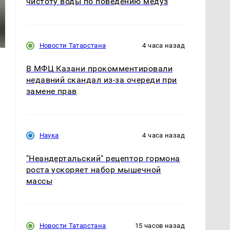
чистоту воды по поведению медуз
Новости Татарстана
4 часа назад
В МФЦ Казани прокомментировали
недавний скандал из-за очереди при
замене прав
Наука
4 часа назад
"Неандертальский" рецептор гормона
роста ускоряет набор мышечной
массы
Новости Татарстана
15 часов назад