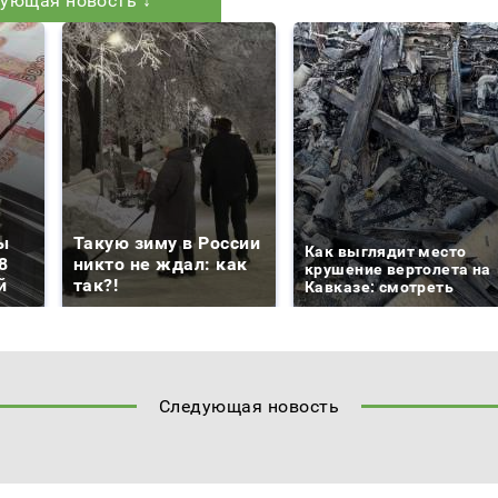
ующая новость ↓
ы
Такую зиму в России
Как выглядит место
8
никто не ждал: как
крушение вертолета на
й
так?!
Кавказе: смотреть
Следующая новость