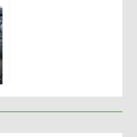
Не ешьте эту
В ОАЭ произошло
готовую еду из
жестокое убийство
магазина: список
криптомиллионера