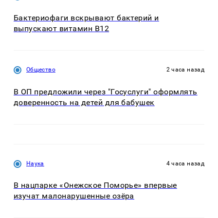
Бактериофаги вскрывают бактерий и
выпускают витамин B12
Общество
2 часа назад
В ОП предложили через "Госуслуги" оформлять
доверенность на детей для бабушек
Наука
4 часа назад
В нацпарке «Онежское Поморье» впервые
изучат малонарушенные озёра