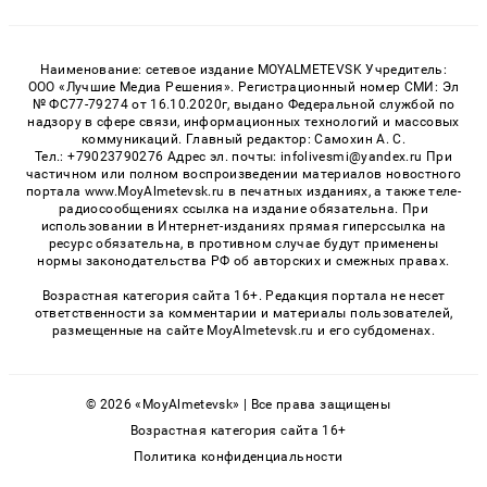
Наименование: сетевое издание MOYALMETEVSK Учредитель:
ООО «Лучшие Медиа Решения». Регистрационный номер СМИ: Эл
№ ФС77-79274 от 16.10.2020г, выдано Федеральной службой по
надзору в сфере связи, информационных технологий и массовых
коммуникаций. Главный редактор: Самохин А. С.
Тел.: +79023790276 Адрес эл. почты: infolivesmi@yandex.ru При
частичном или полном воспроизведении материалов новостного
портала www.MoyAlmetevsk.ru в печатных изданиях, а также теле-
радиосообщениях ссылка на издание обязательна. При
использовании в Интернет-изданиях прямая гиперссылка на
ресурс обязательна, в противном случае будут применены
нормы законодательства РФ об авторских и смежных правах.
Возрастная категория сайта 16+. Редакция портала не несет
ответственности за комментарии и материалы пользователей,
размещенные на сайте MoyAlmetevsk.ru и его субдоменах.
© 2026 «MoyAlmetevsk» | Все права защищены
Возрастная категория сайта 16+
Политика конфиденциальности