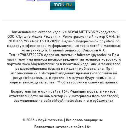
Наименование: сетевое издание MOYALMETEVSK Учредитель:
ООО «Лучшие Медиа Решения». Регистрационный номер СМИ: Эл
№ ФС77-79274 от 16.10.2020г, выдано Федеральной службой по
надзору в сфере связи, информационных технологий и массовых
коммуникаций. Главный редактор: Самохин А. С.
Тел.: +79023790276 Адрес эл. почты: infolivesmi@yandex.ru При
частичном или полном воспроизведении материалов новостного
портала www.MoyAlmetevsk.ru в печатных изданиях, а также теле-
радиосообщениях ссылка на издание обязательна. При
использовании в Интернет-изданиях прямая гиперссылка на
ресурс обязательна, в противном случае будут применены
нормы законодательства РФ об авторских и смежных правах.
Возрастная категория сайта 16+. Редакция портала не несет
ответственности за комментарии и материалы пользователей,
размещенные на сайте MoyAlmetevsk.ru и его субдоменах.
© 2026 «MoyAlmetevsk» | Все права защищены
Возрастная категория сайта 16+