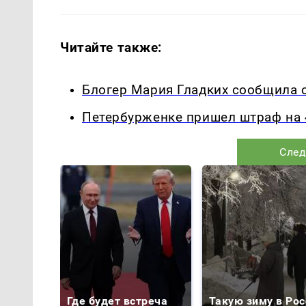
Читайте также:
Блогер Мария Гладких сообщила 
Петербурженке пришел штраф на 4
След
Где будет встреча
Такую зиму в Рос