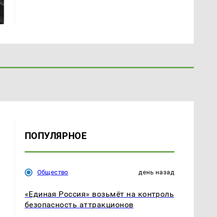
готовую еду из
жестокое убийство
магазина: список
криптомиллионера
ПОПУЛЯРНОЕ
Общество
день назад
«Единая Россия» возьмёт на контроль
безопасность аттракционов