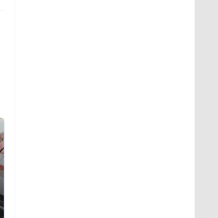
Не ешьте эту
В ОАЭ произошло