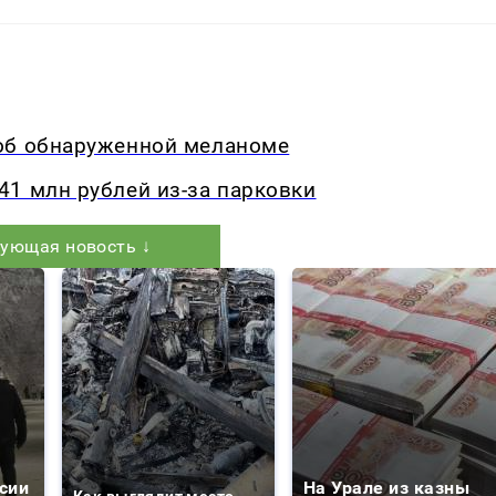
об обнаруженной меланоме
1 млн рублей из-за парковки
ующая новость ↓
сии
На Урале из казны