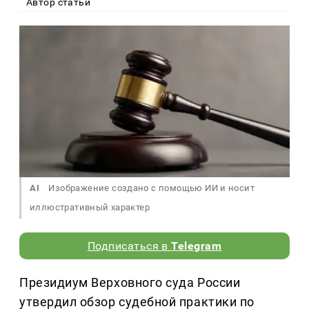
Автор статьи
AI
Изображение создано с помощью ИИ и носит
иллюстративный характер
Подписаться в
Telegram
Президиум Верховного суда России
утвердил обзор судебной практики по