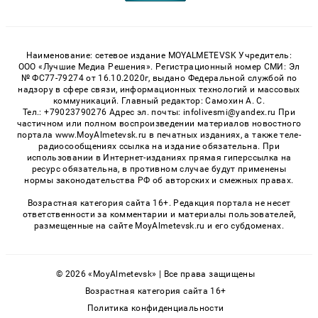
Наименование: сетевое издание MOYALMETEVSK Учредитель:
ООО «Лучшие Медиа Решения». Регистрационный номер СМИ: Эл
№ ФС77-79274 от 16.10.2020г, выдано Федеральной службой по
надзору в сфере связи, информационных технологий и массовых
коммуникаций. Главный редактор: Самохин А. С.
Тел.: +79023790276 Адрес эл. почты: infolivesmi@yandex.ru При
частичном или полном воспроизведении материалов новостного
портала www.MoyAlmetevsk.ru в печатных изданиях, а также теле-
радиосообщениях ссылка на издание обязательна. При
использовании в Интернет-изданиях прямая гиперссылка на
ресурс обязательна, в противном случае будут применены
нормы законодательства РФ об авторских и смежных правах.
Возрастная категория сайта 16+. Редакция портала не несет
ответственности за комментарии и материалы пользователей,
размещенные на сайте MoyAlmetevsk.ru и его субдоменах.
© 2026 «MoyAlmetevsk» | Все права защищены
Возрастная категория сайта 16+
Политика конфиденциальности