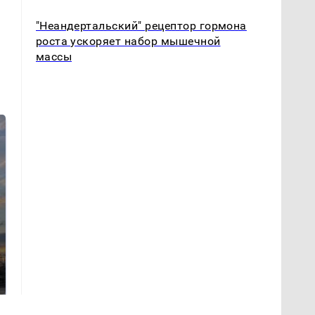
"Неандертальский" рецептор гормона
роста ускоряет набор мышечной
массы
СМИ: В Химках на
полицейскую
В магазинах России
машину напали и
ажиотаж из-за этого
подожгли.
продукта: что купить?