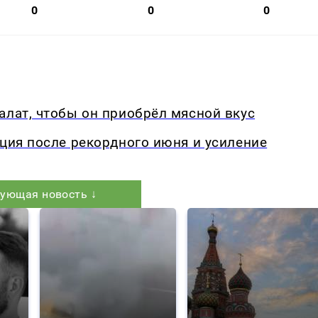
0
0
0
алат, чтобы он приобрёл мясной вкус
кция после рекордного июня и усиление
ующая новость ↓