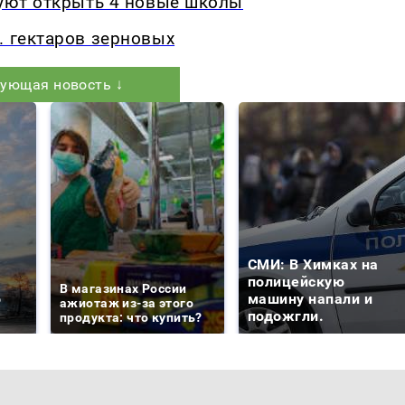
руют открыть 4 новые школы
. гектаров зерновых
ующая новость ↓
СМИ: В Химках на
е
полицейскую
В магазинах России
о
машину напали и
ажиотаж из-за этого
подожгли.
продукта: что купить?