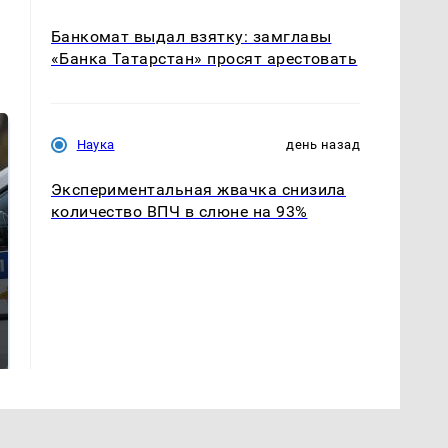
Банкомат выдал взятку: замглавы
«Банка Татарстан» просят арестовать
Наука
день назад
Экспериментальная жвачка снизила
количество ВПЧ в слюне на 93%
Где будет встреча
Такую зиму в России
президентов США и
никто не ждал: как
России: Европа?
так?!