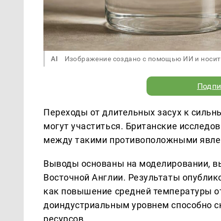
AI
Изображение создано с помощью ИИ и носит
Подпи
Переходы от длительных засух к силь
могут участиться. Британские исследо
между такими противоположными явле
Выводы основаны на моделировании, в
Восточной Англии. Результаты опублико
как повышение средней температуры от
доиндустриальным уровнем способно ск
ресурсов.