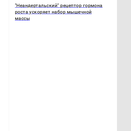
"Неандертальский" рецептор гормона
роста ускоряет набор мышечной
массы