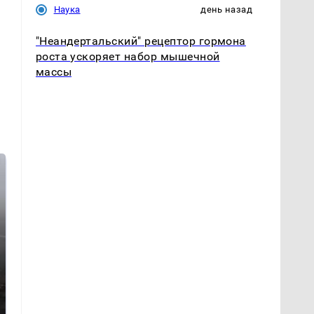
Наука
день назад
"Неандертальский" рецептор гормона
роста ускоряет набор мышечной
массы
Таких событий не
В магазинах России
было с 1945: чего
ажиотаж из-за этого