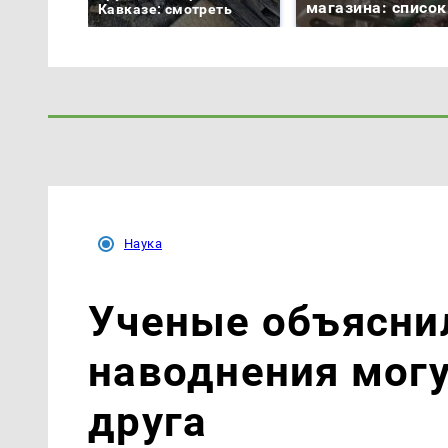
магазина: список
Кавказе: смотреть
Наука
Ученые объяснил
наводнения могу
друга