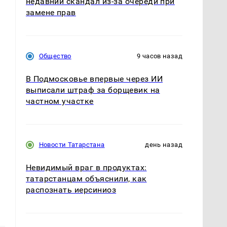
недавний скандал из-за очереди при
замене прав
Общество
9 часов назад
В Подмосковье впервые через ИИ
выписали штраф за борщевик на
частном участке
Новости Татарстана
день назад
Невидимый враг в продуктах:
татарстанцам объяснили, как
распознать иерсиниоз