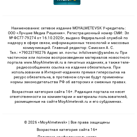
Наименование: сетевое издание MOYALMETEVSK Учредитель:
ООО «Лучшие Медиа Решения». Регистрационный номер СМИ: Эл
№ ФС77-79274 от 16.10.2020г, выдано Федеральной службой по
надзору в сфере связи, информационных технологий и массовых
коммуникаций. Главный редактор: Самохин А. С.
Тел.: +79023790276 Адрес эл. почты: infolivesmi@yandex.ru При
частичном или полном воспроизведении материалов новостного
портала www.MoyAlmetevsk.ru в печатных изданиях, а также теле-
радиосообщениях ссылка на издание обязательна. При
использовании в Интернет-изданиях прямая гиперссылка на
ресурс обязательна, в противном случае будут применены
нормы законодательства РФ об авторских и смежных правах.
Возрастная категория сайта 16+. Редакция портала не несет
ответственности за комментарии и материалы пользователей,
размещенные на сайте MoyAlmetevsk.ru и его субдоменах.
© 2026 «MoyAlmetevsk» | Все права защищены
Возрастная категория сайта 16+
Политика конфиденциальности