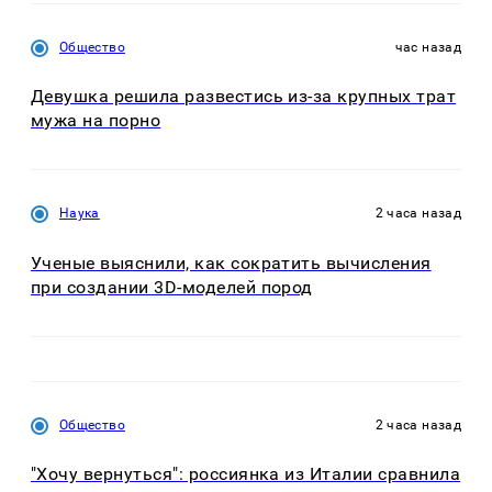
Общество
час назад
Девушка решила развестись из-за крупных трат
мужа на порно
Наука
2 часа назад
Ученые выяснили, как сократить вычисления
при создании 3D-моделей пород
Общество
2 часа назад
"Хочу вернуться": россиянка из Италии сравнила