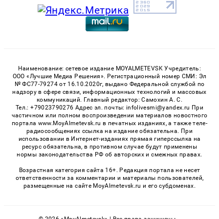
Наименование: сетевое издание MOYALMETEVSK Учредитель:
ООО «Лучшие Медиа Решения». Регистрационный номер СМИ: Эл
№ ФС77-79274 от 16.10.2020г, выдано Федеральной службой по
надзору в сфере связи, информационных технологий и массовых
коммуникаций. Главный редактор: Самохин А. С.
Тел.: +79023790276 Адрес эл. почты: infolivesmi@yandex.ru При
частичном или полном воспроизведении материалов новостного
портала www.MoyAlmetevsk.ru в печатных изданиях, а также теле-
радиосообщениях ссылка на издание обязательна. При
использовании в Интернет-изданиях прямая гиперссылка на
ресурс обязательна, в противном случае будут применены
нормы законодательства РФ об авторских и смежных правах.
Возрастная категория сайта 16+. Редакция портала не несет
ответственности за комментарии и материалы пользователей,
размещенные на сайте MoyAlmetevsk.ru и его субдоменах.