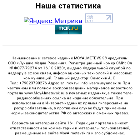
Наша статистика
Наименование: сетевое издание MOYALMETEVSK Учредитель:
ООО «Лучшие Медиа Решения». Регистрационный номер СМИ: Эл
№ ФС77-79274 от 16.10.2020г, выдано Федеральной службой по
надзору в сфере связи, информационных технологий и массовых
коммуникаций. Главный редактор: Самохин А. С.
Тел.: +79023790276 Адрес эл. почты: infolivesmi@yandex.ru При
частичном или полном воспроизведении материалов новостного
портала www.MoyAlmetevsk.ru в печатных изданиях, а также теле-
радиосообщениях ссылка на издание обязательна. При
использовании в Интернет-изданиях прямая гиперссылка на
ресурс обязательна, в противном случае будут применены
нормы законодательства РФ об авторских и смежных правах.
Возрастная категория сайта 16+. Редакция портала не несет
ответственности за комментарии и материалы пользователей,
размещенные на сайте MoyAlmetevsk.ru и его субдоменах.