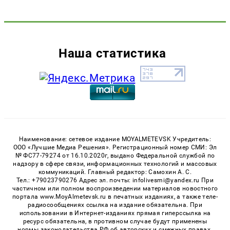
Наша статистика
Наименование: сетевое издание MOYALMETEVSK Учредитель:
ООО «Лучшие Медиа Решения». Регистрационный номер СМИ: Эл
№ ФС77-79274 от 16.10.2020г, выдано Федеральной службой по
надзору в сфере связи, информационных технологий и массовых
коммуникаций. Главный редактор: Самохин А. С.
Тел.: +79023790276 Адрес эл. почты: infolivesmi@yandex.ru При
частичном или полном воспроизведении материалов новостного
портала www.MoyAlmetevsk.ru в печатных изданиях, а также теле-
радиосообщениях ссылка на издание обязательна. При
использовании в Интернет-изданиях прямая гиперссылка на
ресурс обязательна, в противном случае будут применены
нормы законодательства РФ об авторских и смежных правах.