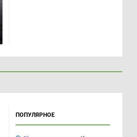
Таких событий не
В магазинах России
было с 1945: чего
ажиотаж из-за этого
ждать всем нам?
продукта: что купить?
ПОПУЛЯРНОЕ