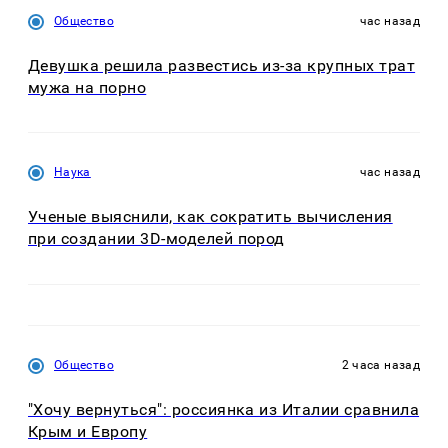
Общество
час назад
Девушка решила развестись из-за крупных трат
мужа на порно
Наука
час назад
Ученые выяснили, как сократить вычисления
при создании 3D-моделей пород
Общество
2 часа назад
"Хочу вернуться": россиянка из Италии сравнила
Крым и Европу