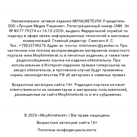
Наименование: сетевое издание MOYALMETEVSK Учредитель:
ООО «Лучшие Медиа Решения». Регистрационный номер СМИ: Эл
№ ФС77-79274 от 16.10.2020г, выдано Федеральной службой по
надзору в сфере связи, информационных технологий и массовых
коммуникаций. Главный редактор: Самохин А. С.
Тел.: +79023790276 Адрес эл. почты: infolivesmi@yandex.ru При
частичном или полном воспроизведении материалов новостного
портала www.MoyAlmetevsk.ru в печатных изданиях, а также теле-
радиосообщениях ссылка на издание обязательна. При
использовании в Интернет-изданиях прямая гиперссылка на
ресурс обязательна, в противном случае будут применены
нормы законодательства РФ об авторских и смежных правах.
Возрастная категория сайта 16+. Редакция портала не несет
ответственности за комментарии и материалы пользователей,
размещенные на сайте MoyAlmetevsk.ru и его субдоменах.
© 2026 «MoyAlmetevsk» | Все права защищены
Возрастная категория сайта 16+
Политика конфиденциальности