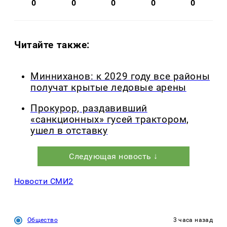
0
0
0
0
0
Читайте также:
Минниханов: к 2029 году все районы
получат крытые ледовые арены
Прокурор, раздавивший
«санкционных» гусей трактором,
ушел в отставку
Следующая новость ↓
Новости СМИ2
Общество
3 часа назад