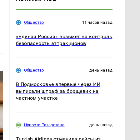
Общество
11 часов назад
«Единая Россия» возьмёт на контроль
безопасность аттракционов
Общество
день назад
В Подмосковье впервые через ИИ
выписали штраф за борщевик на
частном участке
Новости Татарстана
день назад
Turkish Airlines отменила рейсы из