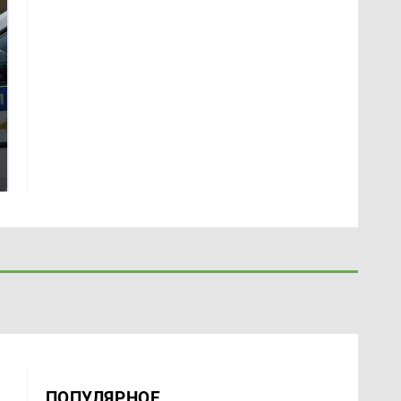
Где будет встреча
Такую зиму в России
президентов США и
никто не ждал: как
России: Европа?
так?!
ПОПУЛЯРНОЕ