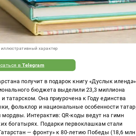
 иллюстративный характер
саться в
Telegram
арстана получит в подарок книгу «Дуслык илендә»
егионального бюджета выделили 23,3 миллиона
 и татарском. Она приурочена к Году единства
ыки, фольклор и национальные особенности татар
и мордвы. Интерактив: QR-коды ведут на гимн
ких богатырях. Подарки первоклашкам стали
«Татарстан — фронту» к 80-летию Победы (18,6 млн