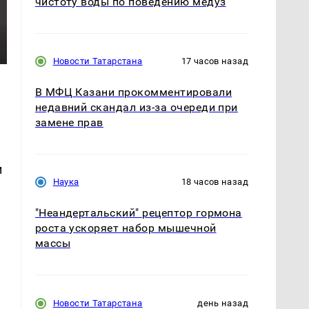
чистоту воды по поведению медуз
Новости Татарстана
17 часов назад
В МФЦ Казани прокомментировали
недавний скандал из-за очереди при
замене прав
и
Наука
18 часов назад
"Неандертальский" рецептор гормона
роста ускоряет набор мышечной
массы
Новости Татарстана
день назад