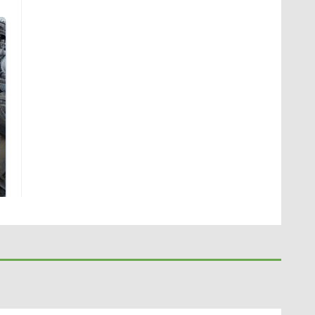
На Урале из казны
Не ешьте эту
были украдены 18
готовую еду из
миллионов рублей
магазина: список