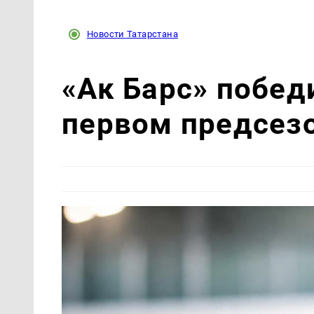
Новости Татарстана
«Ак Барс» побед
первом предсез