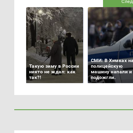
След
СМИ: В Химках н
Такую зиму в России
полицейскую
никто не ждал: как
машину напали и
так?!
подожгли.