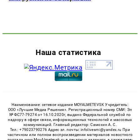
Наша статистика
Наименование: сетевое издание MOYALMETEVSK Учредитель:
ООО «Лучшие Медиа Решения». Регистрационный номер СМИ: Эл
№ ФС77-79274 от 16.10.2020г, выдано Федеральной службой по
надзору в сфере связи, информационных технологий и массовых
коммуникаций. Главный редактор: Самохин А. С.
Тел.: +79023790276 Адрес эл. почты: infolivesmi@yandex.ru При
частичном или полном воспроизведении материалов новостного
портала www.MoyAlmetevsk.ru в печатных изданиях, а также теле-