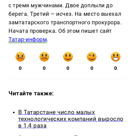
с тремя мужчинами. Двое доплыли до
берега. Третий — исчез. На место выехал
замтатарского транспортного прокурора.
Начата проверка. Об этом пишет сайт
Татар-информ
.
0
0
0
0
0
Читайте также:
В Татарстане число малых
технологических компаний выросло
в 1,4 раза