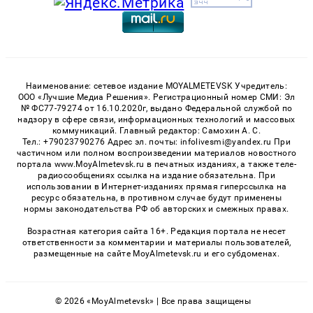
Наименование: сетевое издание MOYALMETEVSK Учредитель:
ООО «Лучшие Медиа Решения». Регистрационный номер СМИ: Эл
№ ФС77-79274 от 16.10.2020г, выдано Федеральной службой по
надзору в сфере связи, информационных технологий и массовых
коммуникаций. Главный редактор: Самохин А. С.
Тел.: +79023790276 Адрес эл. почты: infolivesmi@yandex.ru При
частичном или полном воспроизведении материалов новостного
портала www.MoyAlmetevsk.ru в печатных изданиях, а также теле-
радиосообщениях ссылка на издание обязательна. При
использовании в Интернет-изданиях прямая гиперссылка на
ресурс обязательна, в противном случае будут применены
нормы законодательства РФ об авторских и смежных правах.
Возрастная категория сайта 16+. Редакция портала не несет
ответственности за комментарии и материалы пользователей,
размещенные на сайте MoyAlmetevsk.ru и его субдоменах.
© 2026 «MoyAlmetevsk» | Все права защищены