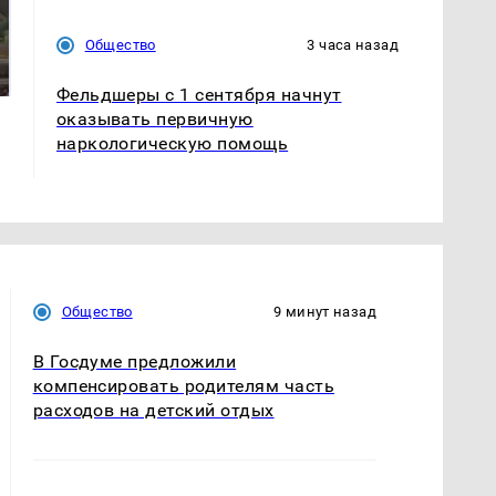
В ОАЭ произошло
Все новости по
Общество
3 часа назад
жестокое убийство
падению вертолета на
криптомиллионера
Кавказе: читать здесь
Фельдшеры с 1 сентября начнут
оказывать первичную
наркологическую помощь
Общество
9 минут назад
В Госдуме предложили
компенсировать родителям часть
расходов на детский отдых