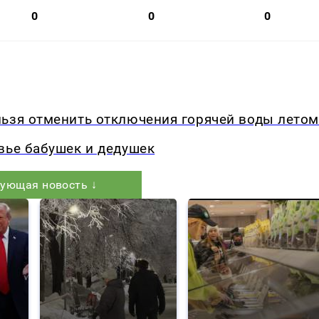
0
0
0
льзя отменить отключения горячей воды летом
вье бабушек и дедушек
ующая новость ↓