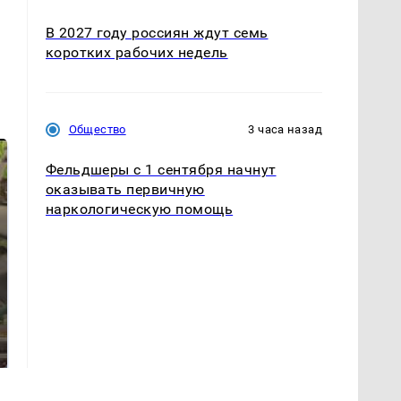
В 2027 году россиян ждут семь
коротких рабочих недель
Общество
3 часа назад
Фельдшеры с 1 сентября начнут
оказывать первичную
наркологическую помощь
В ОАЭ произошло
Все новости по
жестокое убийство
падению вертолета на
криптомиллионера
Кавказе: читать здесь